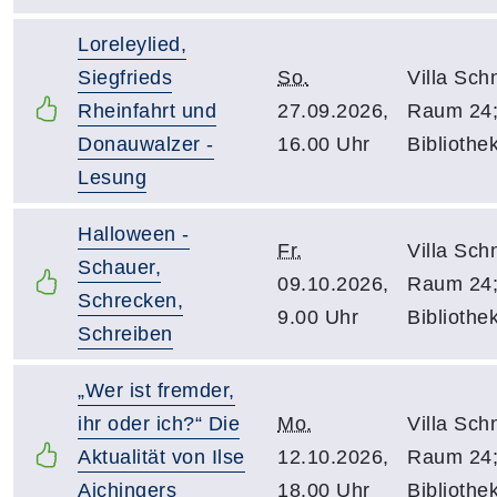
Loreleylied,
Siegfrieds
So.
Villa Schn
Rheinfahrt und
27.09.2026,
Raum 24
Donauwalzer -
16.00 Uhr
Bibliothe
Lesung
Halloween -
Fr.
Villa Schn
Schauer,
09.10.2026,
Raum 24
Schrecken,
9.00 Uhr
Bibliothe
Schreiben
„Wer ist fremder,
ihr oder ich?“ Die
Mo.
Villa Schn
Aktualität von Ilse
12.10.2026,
Raum 24
Aichingers
18.00 Uhr
Bibliothe