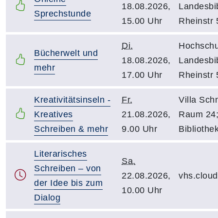
18.08.2026,
Landesbib
Sprechstunde
15.00 Uhr
Rheinstr 
Di.
Hochschu
Bücherwelt und
18.08.2026,
Landesbib
mehr
17.00 Uhr
Rheinstr 
Kreativitätsinseln -
Fr.
Villa Schn
Kreatives
21.08.2026,
Raum 24
Schreiben & mehr
9.00 Uhr
Bibliothe
Literarisches
Sa.
Schreiben – von
22.08.2026,
vhs.clou
der Idee bis zum
10.00 Uhr
Dialog