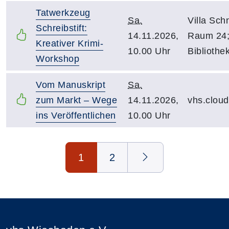
Tatwerkzeug
Sa.
Villa Schn
Schreibstift:
14.11.2026,
Raum 24
Kreativer Krimi-
10.00 Uhr
Bibliothe
Workshop
Vom Manuskript
Sa.
zum Markt – Wege
14.11.2026,
vhs.clou
ins Veröffentlichen
10.00 Uhr
Seite 1 von 2
1
2