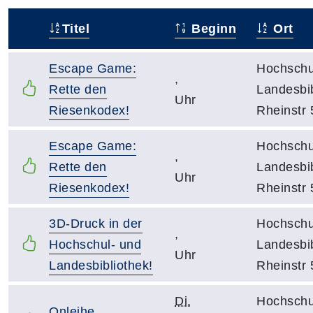
Titel
Beginn
Ort
–
Escape Game:
Hochschu
,
Rette den
Landesbib
Uhr
Riesenkodex!
Rheinstr 
Escape Game:
Hochschu
,
Rette den
Landesbib
Uhr
Riesenkodex!
Rheinstr 
3D-Druck in der
Hochschu
,
Hochschul- und
Landesbib
Uhr
Landesbibliothek!
Rheinstr 
Di.
Hochschu
Onleihe