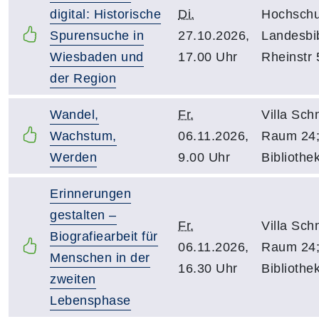
digital: Historische
Di.
Hochschu
Spurensuche in
27.10.2026,
Landesbib
Wiesbaden und
17.00 Uhr
Rheinstr 
der Region
Wandel,
Fr.
Villa Schn
Wachstum,
06.11.2026,
Raum 24
Werden
9.00 Uhr
Bibliothe
Erinnerungen
gestalten –
Fr.
Villa Schn
Biografiearbeit für
06.11.2026,
Raum 24
Menschen in der
16.30 Uhr
Bibliothe
zweiten
Lebensphase