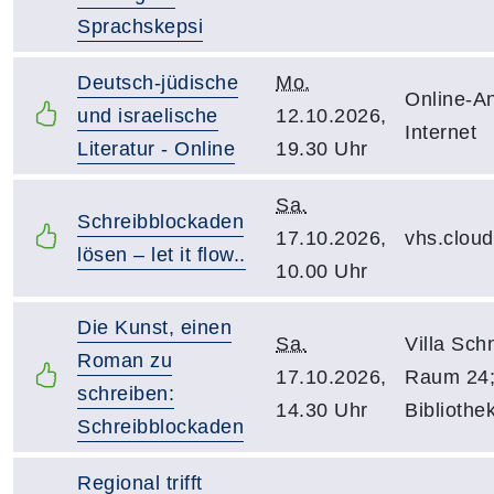
Sprachskepsi
Deutsch-jüdische
Mo.
Online-An
und israelische
12.10.2026,
Internet
Literatur - Online
19.30 Uhr
Sa.
Schreibblockaden
17.10.2026,
vhs.clou
lösen – let it flow..
10.00 Uhr
Die Kunst, einen
Sa.
Villa Schn
Roman zu
17.10.2026,
Raum 24
schreiben:
14.30 Uhr
Bibliothe
Schreibblockaden
Regional trifft