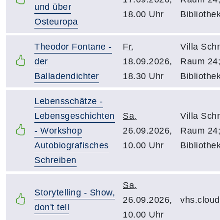
und über
18.00 Uhr
Bibliothe
Osteuropa
Theodor Fontane -
Fr.
Villa Schn
der
18.09.2026,
Raum 24
Balladendichter
18.30 Uhr
Bibliothe
Lebensschätze -
Lebensgeschichten
Sa.
Villa Schn
- Workshop
26.09.2026,
Raum 24
Autobiografisches
10.00 Uhr
Bibliothe
Schreiben
Sa.
Storytelling - Show,
26.09.2026,
vhs.clou
don't tell
10.00 Uhr