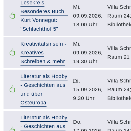
Lesekreis
Mi.
Villa Schn
Besonderes Buch -
09.09.2026,
Raum 24
Kurt Vonnegut:
18.00 Uhr
Bibliothe
"Schlachthof 5"
Kreativitätsinseln -
Mi.
Villa Schn
Kreatives
09.09.2026,
Raum 21
Schreiben & mehr
19.30 Uhr
Literatur als Hobby
Di.
Villa Schn
- Geschichten aus
15.09.2026,
Raum 24
und über
9.30 Uhr
Bibliothe
Osteuropa
Literatur als Hobby
Do.
Villa Schn
- Geschichten aus
17.09.2026,
Raum 24