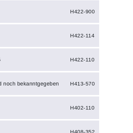
0
H422-900
3
H422-114
5
H422-110
d noch bekanntgegeben
H413-570
H402-110
H408-352