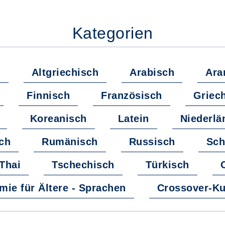
Kategorien
e
Altgriechisch
Arabisch
Ara
Finnisch
Französisch
Griec
Koreanisch
Latein
Niederlä
ch
Rumänisch
Russisch
Sch
Thai
Tschechisch
Türkisch
ie für Ältere - Sprachen
Crossover-Ku