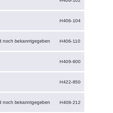
3
H406-102
3
H406-104
d noch bekanntgegeben
H406-110
5
H409-600
0
H422-850
d noch bekanntgegeben
H408-212