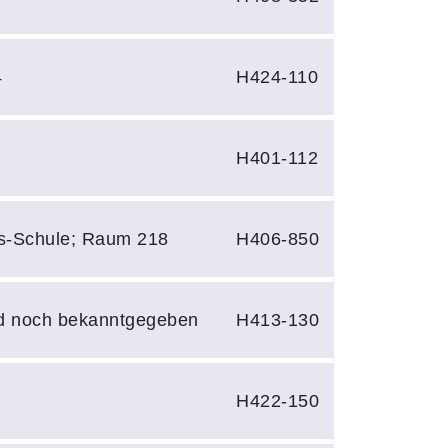
4
H424-110
3
H401-112
s-Schule; Raum 218
H406-850
d noch bekanntgegeben
H413-130
0
H422-150