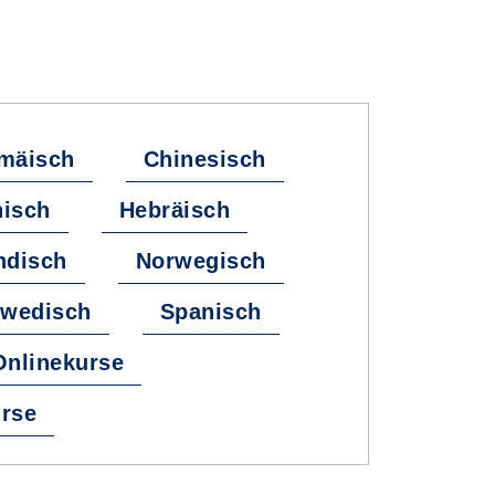
mäisch
Chinesisch
hisch
Hebräisch
ndisch
Norwegisch
wedisch
Spanisch
Onlinekurse
rse