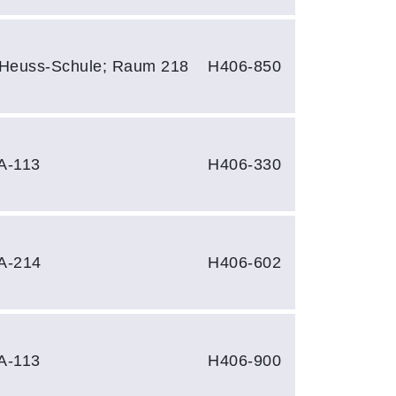
-Heuss-Schule; Raum 218
H406-850
A-113
H406-330
A-214
H406-602
A-113
H406-900