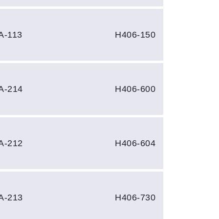
A-113
H406-150
A-214
H406-600
A-212
H406-604
A-213
H406-730