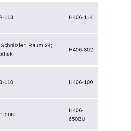
A-113
H406-114
a Schnitzler; Raum 24;
H406-802
iothek
B-110
H406-100
H406-
C-006
650BU