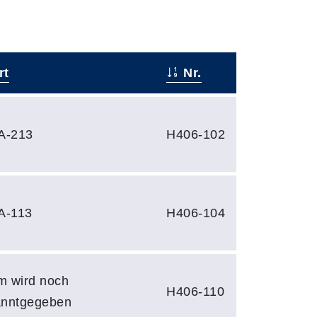
rt
Nr.
A-213
H406-102
A-113
H406-104
 wird noch
H406-110
anntgegeben