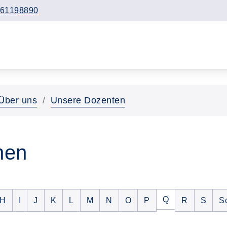
61198890
Über uns
Unsere Dozenten
nen
Es gibt keine D
Q
gsbuchstaben auflisten:
Anfangsbuchstaben auflisten:
dem Anfangsbuchstaben auflisten:
olgendem Anfangsbuchstaben auflisten:
mit folgendem Anfangsbuchstaben auflisten:
ten mit folgendem Anfangsbuchstaben auflisten:
Dozenten mit folgendem Anfangsbuchstaben auflisten:
Nur Dozenten mit folgendem Anfangsbuchstaben auflisten:
Nur Dozenten mit folgendem Anfangsbuchstaben auflis
Nur Dozenten mit folgendem Anfangsbuchstaben au
Nur Dozenten mit folgendem Anfangsbuchstabe
Nur Dozenten mit folgendem Anfangsbuch
Nur Dozenten mit folgendem Anfangs
Nur Dozenten mit folgendem An
Nur Dozenten mit folgende
Nur Dozenten mit fol
Nur Dozente
Nur Do
Nu
H
I
J
K
L
M
N
O
P
R
S
S