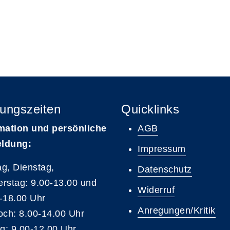
ungszeiten
Quicklinks
mation und persönliche
AGB
ldung:
Impressum
g, Dienstag,
Datenschutz
rstag: 9.00-13.00 und
Widerruf
-18.00 Uhr
Anregungen/Kritik
och: 8.00-14.00 Uhr
ag: 9.00-12.00 Uhr