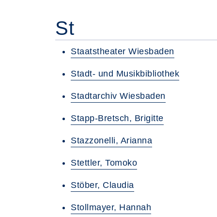
St
Staatstheater Wiesbaden
Stadt- und Musikbibliothek
Stadtarchiv Wiesbaden
Stapp-Bretsch, Brigitte
Stazzonelli, Arianna
Stettler, Tomoko
Stöber, Claudia
Stollmayer, Hannah