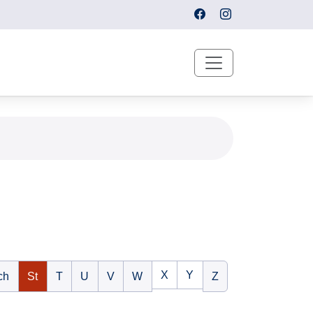
ozenten mit folgendem Anfangsbuchstaben:
Es gibt keine Dozenten mit 
Es gibt keine Dozenten
X
Y
ten:
flisten:
n auflisten:
staben auflisten:
buchstaben auflisten:
fangsbuchstaben auflisten:
m Anfangsbuchstaben auflisten:
gendem Anfangsbuchstaben auflisten:
n mit folgendem Anfangsbuchstaben auflisten:
zenten mit folgendem Anfangsbuchstaben auflisten:
r Dozenten mit folgendem Anfangsbuchstaben auflisten:
Nur Dozenten mit folgendem Anfangsbuchstaben aufli
Nur Dozenten mit folgendem Anfangsbuchstaben 
Nur Dozenten mit folgendem Anfangsbuchsta
Nur Dozenten mit folgendem Anfangsbu
Nur Dozenten mit folgendem Anfan
Nur Dozenten mit f
ch
St
T
U
V
W
Z