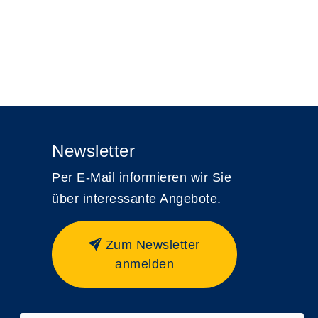
Newsletter
Per E-Mail informieren wir Sie
über interessante Angebote.
Zum Newsletter
anmelden