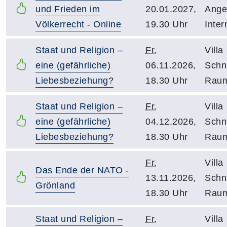
und Frieden im
20.01.2027,
Ange
Völkerrecht - Online
19.30 Uhr
Inter
Staat und Religion –
Fr.
Villa
eine (gefährliche)
06.11.2026,
Schni
Liebesbeziehung?
18.30 Uhr
Raum
Staat und Religion –
Fr.
Villa
eine (gefährliche)
04.12.2026,
Schni
Liebesbeziehung?
18.30 Uhr
Raum
Fr.
Villa
Das Ende der NATO -
13.11.2026,
Schni
Grönland
18.30 Uhr
Raum
Staat und Religion –
Fr.
Villa