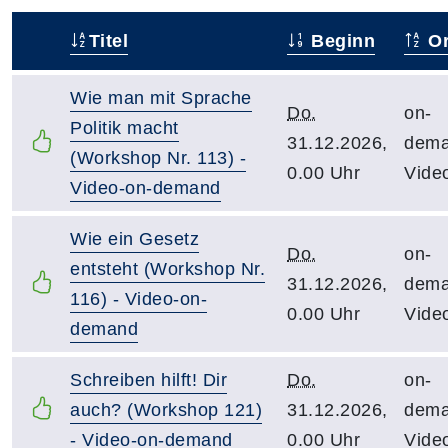
Titel
Beginn
Or
–
Wie man mit Sprache
Do.
on-
Politik macht
31.12.2026,
dema
(Workshop Nr. 113) -
0.00 Uhr
Vide
Video-on-demand
Wie ein Gesetz
Do.
on-
entsteht (Workshop Nr.
31.12.2026,
dema
116) - Video-on-
0.00 Uhr
Vide
demand
Schreiben hilft! Dir
Do.
on-
auch? (Workshop 121)
31.12.2026,
dema
- Video-on-demand
0.00 Uhr
Vide