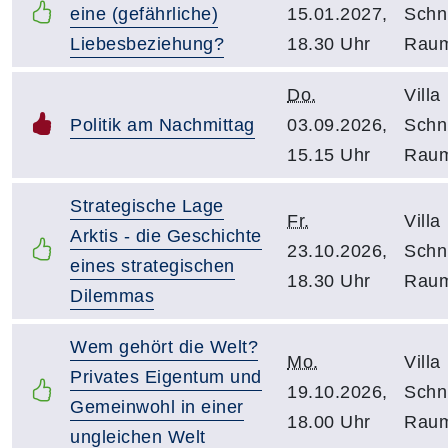
eine (gefährliche)
15.01.2027,
Schni
Liebesbeziehung?
18.30 Uhr
Raum
Do.
Villa
Politik am Nachmittag
03.09.2026,
Schni
15.15 Uhr
Raum
Strategische Lage
Fr.
Villa
Arktis - die Geschichte
23.10.2026,
Schni
eines strategischen
18.30 Uhr
Raum
Dilemmas
Wem gehört die Welt?
Mo.
Villa
Privates Eigentum und
19.10.2026,
Schni
Gemeinwohl in einer
18.00 Uhr
Raum
ungleichen Welt