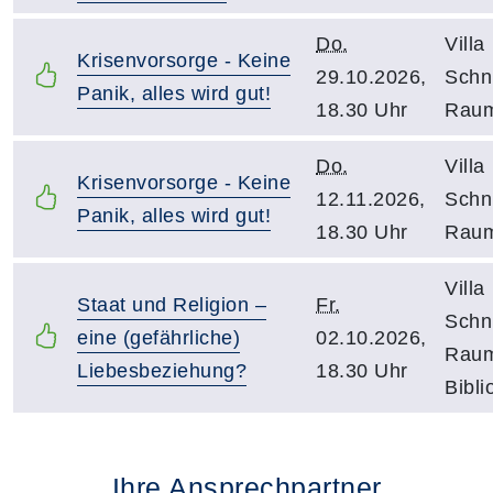
Do.
Villa
Krisenvorsorge - Keine
29.10.2026,
Schni
Panik, alles wird gut!
18.30 Uhr
Raum
Do.
Villa
Krisenvorsorge - Keine
12.11.2026,
Schni
Panik, alles wird gut!
18.30 Uhr
Raum
Villa
Staat und Religion –
Fr.
Schni
eine (gefährliche)
02.10.2026,
Raum
Liebesbeziehung?
18.30 Uhr
Bibli
Ihre Ansprechpartner