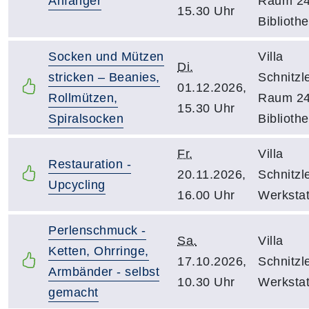
Anfänger
Raum 24
15.30 Uhr
Biblioth
Socken und Mützen
Villa
Di.
stricken – Beanies,
Schnitzle
01.12.2026,
Rollmützen,
Raum 24
15.30 Uhr
Spiralsocken
Biblioth
Fr.
Villa
Restauration -
20.11.2026,
Schnitzle
Upcycling
16.00 Uhr
Werkstat
Perlenschmuck -
Sa.
Villa
Ketten, Ohrringe,
17.10.2026,
Schnitzle
Armbänder - selbst
10.30 Uhr
Werkstat
gemacht