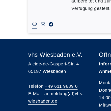
aufbereitet und zur
Verfügung gestellt.
vhs Wiesbaden e.V.
Öffn
Alcide-de-Gasperi-Str. 4
Infor
65197 Wiesbaden
Anme
Monta
Telefon
+49 611 9889 0
Donne
E-Mail:
anmeldung(at)vhs-
14.00
wiesbaden.de
Mittw