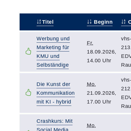
Titel
Beginn
O
–
Werbung und
vhs
Fr.
Marketing für
213
18.09.2026,
KMU und
EDV
14.00 Uhr
Selbständige
Ra
vhs
Die Kunst der
Mo.
212
Kommunikation
21.09.2026,
EDV
mit KI - hybrid
17.00 Uhr
Ra
Crashkurs: Mit
Mo.
Social Media