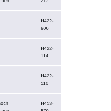
eben
212
H422-
900
H422-
114
H422-
110
noch
H413-
eben
570