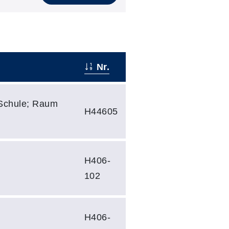
Nr.
-Schule; Raum
H44605
H406-
102
H406-