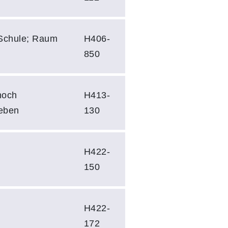
-Schule; Raum
H406-
850
noch
H413-
eben
130
H422-
150
H422-
172