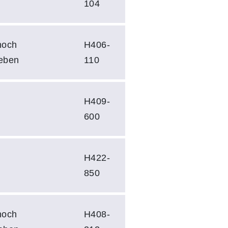
104
noch
H406-
eben
110
H409-
600
H422-
850
noch
H408-