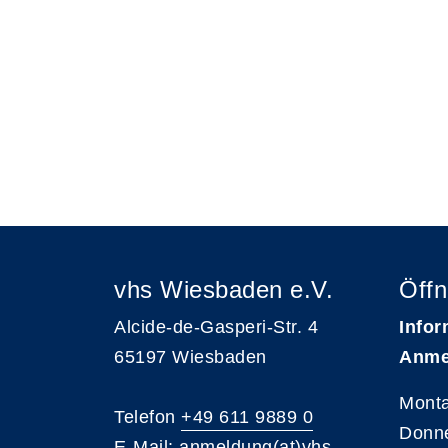
vhs Wiesbaden e.V.
Öffn
Alcide-de-Gasperi-Str. 4
Infor
65197 Wiesbaden
Anme
Monta
Telefon
+49 611 9889 0
Donne
E-Mail:
anmeldung(at)vhs-