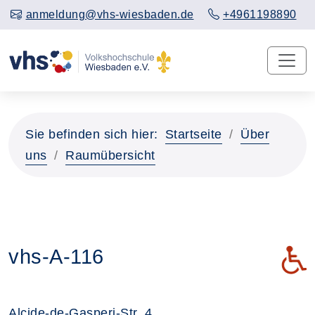
anmeldung@vhs-wiesbaden.de
+4961198890
Sie befinden sich hier:
Startseite
Über
uns
Raumübersicht
vhs-A-116
Das G
Alcide-de-Gasperi-Str. 4