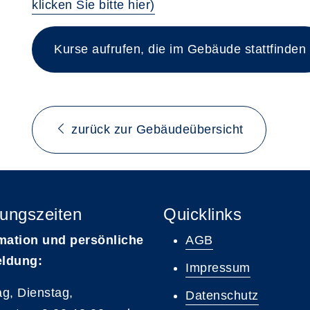
klicken Sie bitte hier)
Kurse aufrufen, die im Gebäude stattfinden
zurück zur Gebäudeübersicht
ungszeiten
Quicklinks
mation und persönliche
AGB
ldung:
Impressum
g, Dienstag,
Datenschutz