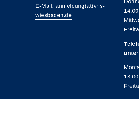
Donne
E-Mail:
anmeldung(at)vhs-
14.00
wiesbaden.de
Mittw
Freit
Telef
unter
Monta
13.00
Freit
A
Kontrast
Schriftgröße
A