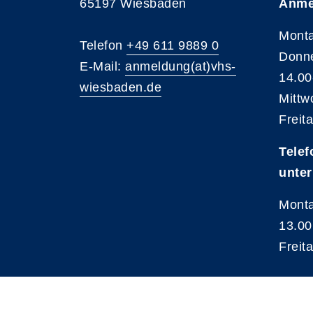
65197 Wiesbaden
Anme
Monta
Telefon
+49 611 9889 0
Donne
E-Mail:
anmeldung(at)vhs-
14.00
wiesbaden.de
Mittw
Freit
Telef
unter
Monta
13.00
Freit