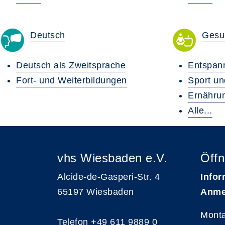
Deutsch
Gesu
Deutsch als Zweitsprache
Entspan
Fort- und Weiterbildungen
Sport u
Ernähru
Alle...
vhs Wiesbaden e.V.
Öffn
Alcide-de-Gasperi-Str. 4
Infor
65197 Wiesbaden
Anme
Monta
Telefon
+49 611 9889 0