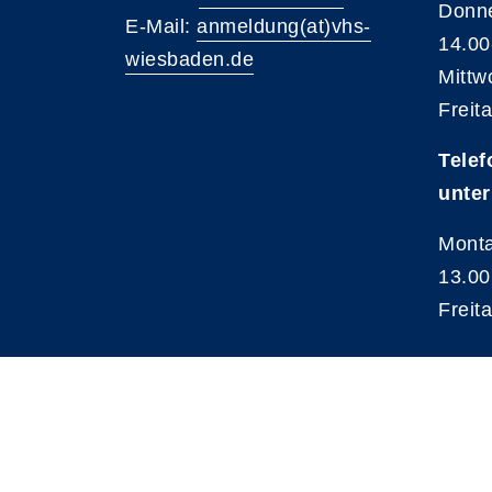
Donne
E-Mail:
anmeldung(at)vhs-
14.00
wiesbaden.de
Mittw
Freit
Telef
unter
Monta
13.00
Freit
A
Kontrast
Schriftgröße
A