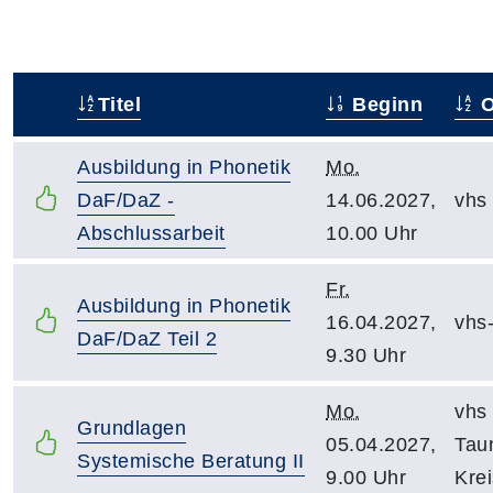
Titel
Beginn
O
–
Ausbildung in Phonetik
Mo.
DaF/DaZ -
14.06.2027,
vhs
Abschlussarbeit
10.00 Uhr
Fr.
Ausbildung in Phonetik
16.04.2027,
vhs
DaF/DaZ Teil 2
9.30 Uhr
Mo.
vhs
Grundlagen
05.04.2027,
Tau
Systemische Beratung II
9.00 Uhr
Krei