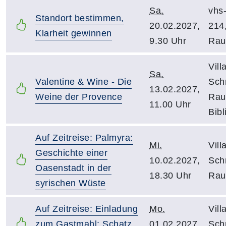
Sa.
vhs
Standort bestimmen,
20.02.2027,
214
Klarheit gewinnen
9.30 Uhr
Ra
Vill
Sa.
Valentine & Wine - Die
Schn
13.02.2027,
Weine der Provence
Rau
11.00 Uhr
Bibl
Auf Zeitreise: Palmyra:
Mi.
Vill
Geschichte einer
10.02.2027,
Schn
Oasenstadt in der
18.30 Uhr
Rau
syrischen Wüste
Auf Zeitreise: Einladung
Mo.
Vill
zum Gastmahl: Schatz,
01.02.2027,
Schn