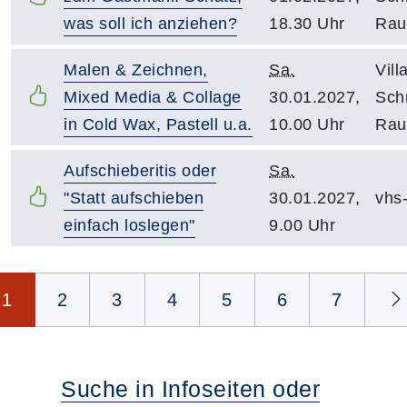
was soll ich anziehen?
18.30 Uhr
Rau
Malen & Zeichnen,
Sa.
Vill
Mixed Media & Collage
30.01.2027,
Schn
in Cold Wax, Pastell u.a.
10.00 Uhr
Rau
Aufschieberitis oder
Sa.
"Statt aufschieben
30.01.2027,
vhs
einfach loslegen"
9.00 Uhr
Seite 1 von 35
1
2
3
4
5
6
7
Suche in Infoseiten oder