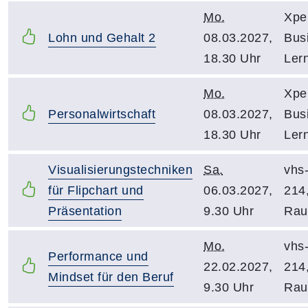
Mo.
Xpe
Lohn und Gehalt 2
08.03.2027,
Bus
18.30 Uhr
Ler
Mo.
Xpe
Personalwirtschaft
08.03.2027,
Bus
18.30 Uhr
Ler
Visualisierungstechniken
Sa.
vhs
für Flipchart und
06.03.2027,
214
Präsentation
9.30 Uhr
Ra
Mo.
vhs
Performance und
22.02.2027,
214
Mindset für den Beruf
9.30 Uhr
Ra