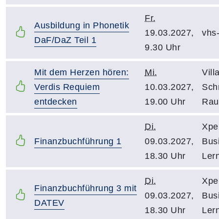
Fr.
Ausbildung in Phonetik
19.03.2027,
vhs
DaF/DaZ Teil 1
9.30 Uhr
Mit dem Herzen hören:
Mi.
Vill
Verdis Requiem
10.03.2027,
Schn
entdecken
19.00 Uhr
Rau
Di.
Xpe
Finanzbuchführung 1
09.03.2027,
Bus
18.30 Uhr
Ler
Di.
Xpe
Finanzbuchführung 3 mit
09.03.2027,
Bus
DATEV
18.30 Uhr
Ler