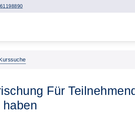
61198890
Kurssuche
frischung Für Teilnehmen
 haben