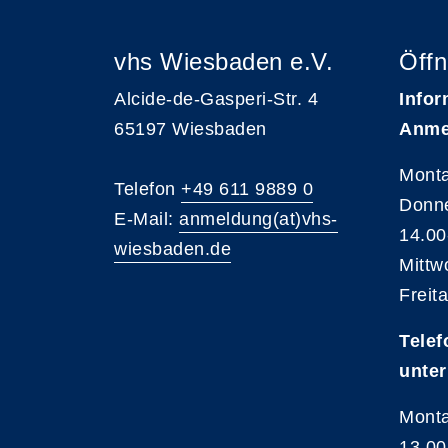
vhs Wiesbaden e.V.
Öffn
Alcide-de-Gasperi-Str. 4
Infor
65197 Wiesbaden
Anme
Monta
Telefon
+49 611 9889 0
Donne
E-Mail:
anmeldung(at)vhs-
14.00
wiesbaden.de
Mittw
Freit
Telef
unter
Monta
13.00