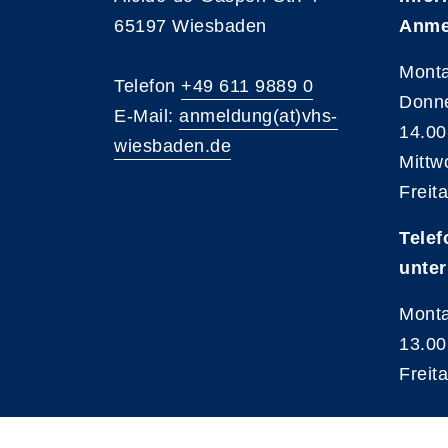
65197 Wiesbaden
Anme
Monta
Telefon
+49 611 9889 0
Donne
E-Mail:
anmeldung(at)vhs-
14.00
wiesbaden.de
Mittw
Freit
Telef
unter
Monta
13.00
Freit