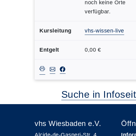
noch keine Orte
verfügbar.
Kursleitung
vhs-wissen-live
Entgelt
0,00 €
Suche in Infosei
vhs Wiesbaden e.V.
Öffn
Alcide-de-Gasperi-Str. 4
Infor