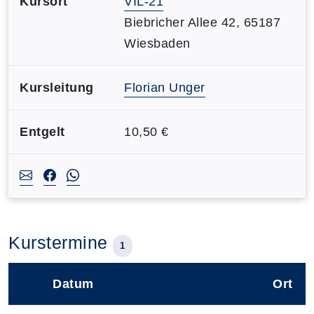
Kursort
VIL-21
Biebricher Allee 42, 65187
Wiesbaden
Kursleitung
Florian Unger
Entgelt
10,50 €
Kurstermine
1
Datum
Ort
–