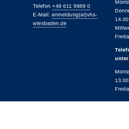
Monta
Telefon
+49 611 9889 0
Donne
E-Mail:
anmeldung(at)vhs-
14.00
wiesbaden.de
Mittw
Freit
Telef
unter
Monta
13.00
Freit
A
Kontrast
Schriftgröße
A