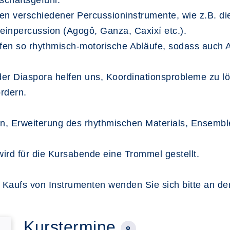
chaftsgefühl.
ken verschiedener Percussioninstrumente, wie z.B. d
inpercussion (Agogô, Ganza, Caxixí etc.).
efen so rhythmisch-motorische Abläufe, sodass auch 
der Diaspora helfen uns, Koordinationsprobleme zu l
ördern.
ken, Erweiterung des rhythmischen Materials, Ensemb
ird für die Kursabende eine Trommel gestellt.
n Kaufs von Instrumenten wenden Sie sich bitte an den
Kurstermine
8