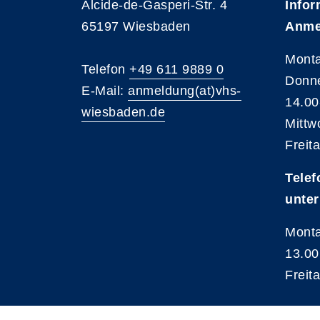
Alcide-de-Gasperi-Str. 4
Infor
65197 Wiesbaden
Anme
Monta
Telefon
+49 611 9889 0
Donne
E-Mail:
anmeldung(at)vhs-
14.00
wiesbaden.de
Mittw
Freit
Telef
unter
Monta
13.00
Freit