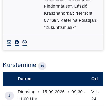
Fledermäuse", László
Krasznahorkai: "Herscht
07769", Katerina Poladjan:
"Zukunftsmusik"
Kurstermine
10
Datum
Ort
–
Dienstag • 15.09.2026 • 09:30 -
VIL-
1
11:00 Uhr
24