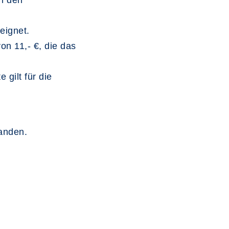
n den
eignet.
on 11,- €, die das
 gilt für die
handen.