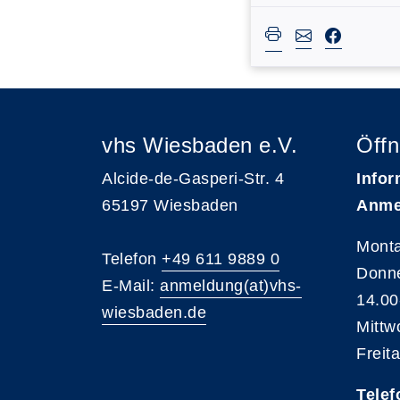
vhs Wiesbaden e.V.
Öffn
Alcide-de-Gasperi-Str. 4
Infor
65197 Wiesbaden
Anme
Monta
Telefon
+49 611 9889 0
Donne
E-Mail:
anmeldung(at)vhs-
14.00
wiesbaden.de
Mittw
Freit
Telef