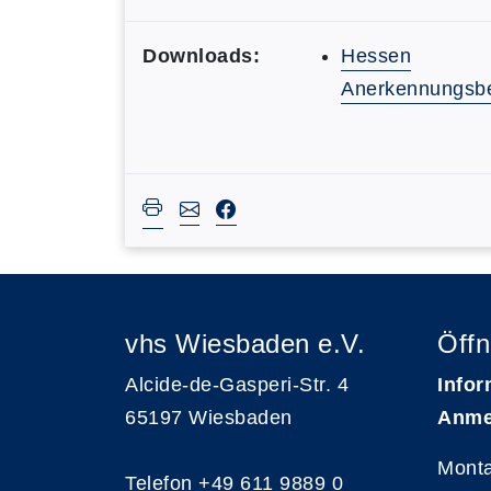
Downloads:
Hessen
Anerkennungsb
vhs Wiesbaden e.V.
Öffn
Alcide-de-Gasperi-Str. 4
Infor
65197 Wiesbaden
Anme
Monta
Telefon
+49 611 9889 0