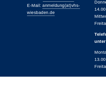
Donne
E-Mail:
anmeldung(at)vhs-
14.00
wiesbaden.de
Mittw
Freit
Telef
unter
Monta
13.00
Freit
A
Kontrast
Schriftgröße
A