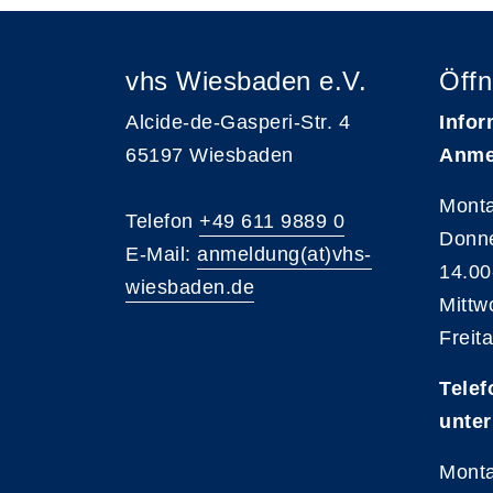
vhs Wiesbaden e.V.
Öffn
Alcide-de-Gasperi-Str. 4
Infor
65197 Wiesbaden
Anme
Monta
Telefon
+49 611 9889 0
Donne
E-Mail:
anmeldung(at)vhs-
14.00
wiesbaden.de
Mittw
Freit
Telef
unter
Monta