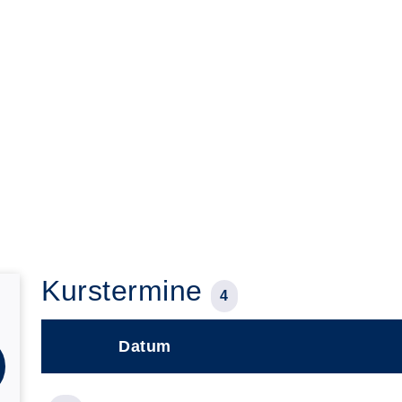
Kurstermine
4
Datum
–