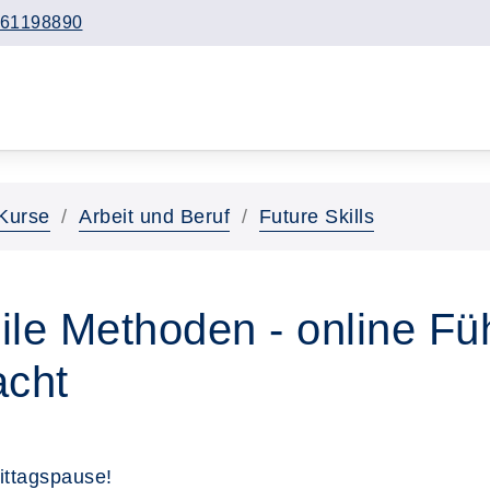
61198890
Kurse
Arbeit und Beruf
Future Skills
ile Methoden - online Fü
acht
ittagspause!