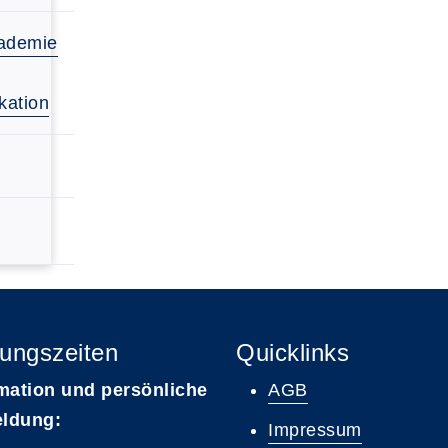
ademie
ation
ungszeiten
Quicklinks
mation und persönliche
AGB
ldung:
Impressum