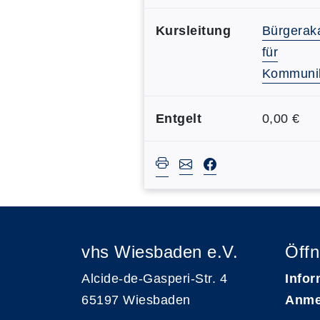
Kursleitung
Bürgerak
für
Kommunik
Entgelt
0,00 €
vhs Wiesbaden e.V.
Öffn
Alcide-de-Gasperi-Str. 4
Infor
65197 Wiesbaden
Anme