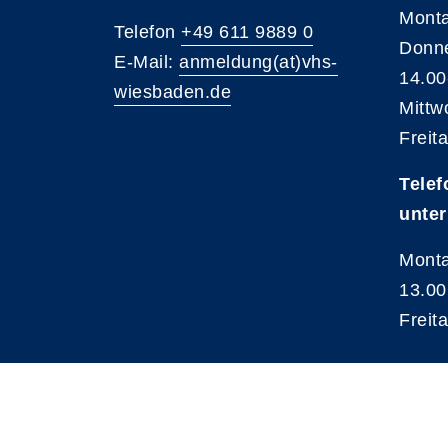
Monta
Telefon
+49 611 9889 0
Donne
E-Mail:
anmeldung(at)vhs-
14.00
wiesbaden.de
Mittw
Freit
Telef
unter
Monta
13.00
Freit
A
Kontrast
Schriftgröße
A