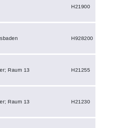
H21900
sbaden
H928200
zler; Raum 13
H21255
zler; Raum 13
H21230