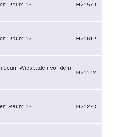
zler; Raum 13
H21579
zler; Raum 12
H21612
 Museum Wiesbaden vor dem
H21172
zler; Raum 13
H21270