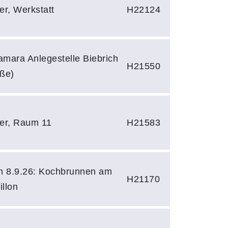
ler, Werkstatt
H22124
Tamara Anlegestelle Biebrich
H21550
ße)
ler, Raum 11
H21583
m 8.9.26: Kochbrunnen am
H21170
llon