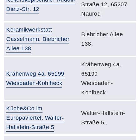
Straße 12, 65207
Dietz-Str. 12
Naurod
Raumbezeichnung:
Keramikwerkstatt
Adresse:
Biebricher Allee
Casselmann, Biebricher
138,
Allee 138
Adresse:
Krähenweg 4a,
Raumbezeichnung:
Krähenweg 4a, 65199
65199
Wiesbaden-Kohlheck
Wiesbaden-
Kohlheck
Raumbezeichnung:
Küche&Co im
Adresse:
Walter-Hallstein-
Europaviertel, Walter-
Straße 5 ,
Hallstein-Straße 5