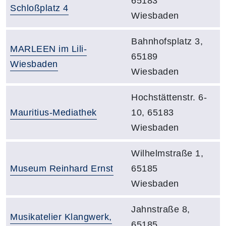
65183
Schloßplatz 4
Wiesbaden
Adresse:
Bahnhofsplatz 3,
Raumbezeichnung:
MARLEEN im Lili-
65189
Wiesbaden
Wiesbaden
Adresse:
Hochstättenstr. 6-
Raumbezeichnung:
Mauritius-Mediathek
10, 65183
Wiesbaden
Adresse:
Wilhelmstraße 1,
Raumbezeichnung:
Museum Reinhard Ernst
65185
Wiesbaden
Adresse:
Jahnstraße 8,
Raumbezeichnung:
Musikatelier Klangwerk,
65185