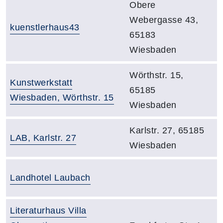
Adresse:
Obere
Webergasse 43,
Raumbezeichnung:
kuenstlerhaus43
65183
Wiesbaden
Adresse:
Wörthstr. 15,
Raumbezeichnung:
Kunstwerkstatt
65185
Wiesbaden, Wörthstr. 15
Wiesbaden
Adresse:
Karlstr. 27, 65185
Raumbezeichnung:
LAB, Karlstr. 27
Wiesbaden
Raumbezeichnung:
Landhotel Laubach
Adresse:
Raumbezeichnung:
Literaturhaus Villa