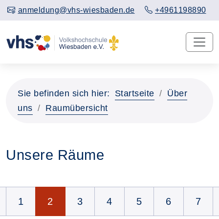
anmeldung@vhs-wiesbaden.de
+4961198890
Sie befinden sich hier:
Startseite
Über
uns
Raumübersicht
Unsere Räume
Seite 2 von 12
1
2
3
4
5
6
7