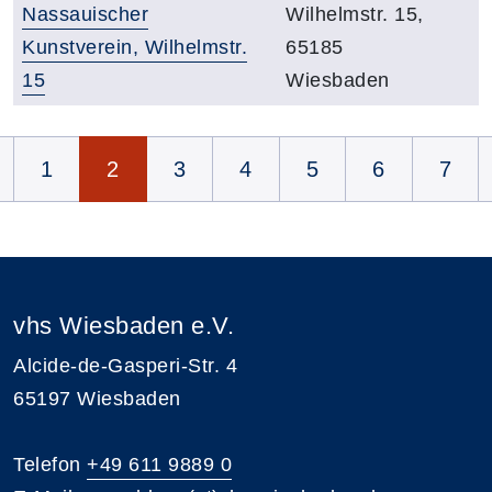
Raumbezeichnung:
Adresse:
Nassauischer
Wilhelmstr. 15,
Kunstverein, Wilhelmstr.
65185
15
Wiesbaden
Übersicht
Seite 2 von 12
1
2
3
4
5
6
7
vhs Wiesbaden e.V.
Alcide-de-Gasperi-Str. 4
65197 Wiesbaden
Telefon
+49 611 9889 0