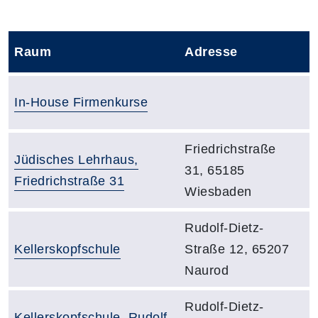
Raum
Adresse
Ba
Raumbezeichnung:
In-House Firmenkurse
Adresse:
Adresse:
Friedrichstraße
Raumbezeichnung:
Jüdisches Lehrhaus,
31, 65185
Friedrichstraße 31
Wiesbaden
Adresse:
Rudolf-Dietz-
Raumbezeichnung:
Kellerskopfschule
Straße 12, 65207
Naurod
Adresse:
Rudolf-Dietz-
Raumbezeichnung:
Kellerskopfschule, Rudolf-