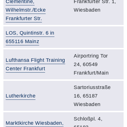
Adresse:
Clementine,
Frankfurter Str. 1,
Wilhelmstr./Ecke
Wiesbaden
Frankfurter Str.
Raumbezeichnung:
LOS, Quintinstr. 6 in
Adresse:
655116 Mainz
Adresse:
Airportring Tor
Raumbezeichnung:
Lufthansa Flight Training
24, 60549
Center Frankfurt
Frankfurt/Main
Adresse:
Sartoriusstraße
Raumbezeichnung:
Lutherkirche
16, 65187
Wiesbaden
Adresse:
Schloßpl. 4,
Raumbezeichnung:
Marktkirche Wiesbaden,