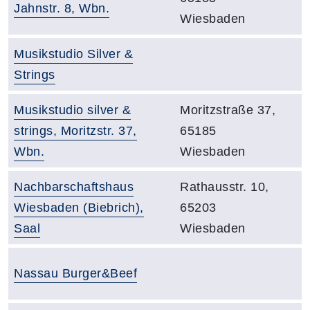
Jahnstr. 8, Wbn.
Wiesbaden
Raumbezeichnung:
Musikstudio Silver &
Adresse:
Strings
Raumbezeichnung:
Adresse:
Musikstudio silver &
Moritzstraße 37,
strings, Moritzstr. 37,
65185
Wbn.
Wiesbaden
Raumbezeichnung:
Adresse:
Nachbarschaftshaus
Rathausstr. 10,
Wiesbaden (Biebrich),
65203
Saal
Wiesbaden
Raumbezeichnung:
Nassau Burger&Beef
Adresse: