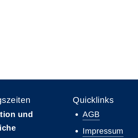
gszeiten
Quicklinks
tion und
AGB
iche
Impressum