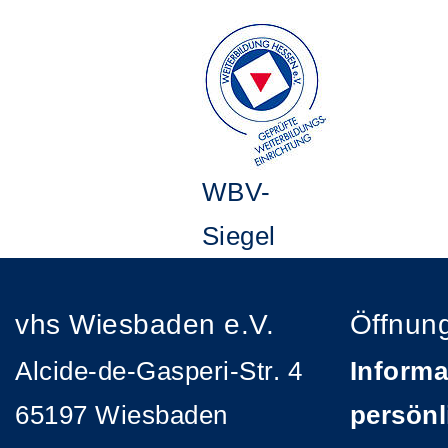
WBV-
Siegel
vhs Wiesbaden e.V.
Öffnun
Alcide-de-Gasperi-Str. 4
Informa
65197 Wiesbaden
persönl