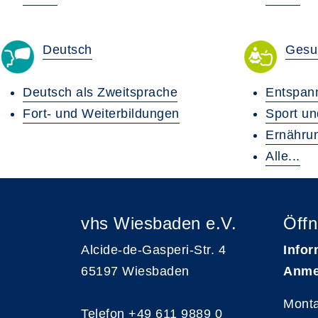
Deutsch
Gesu
Deutsch als Zweitsprache
Entspan
Fort- und Weiterbildungen
Sport u
Ernähru
Alle...
vhs Wiesbaden e.V.
Öffn
Alcide-de-Gasperi-Str. 4
Infor
65197 Wiesbaden
Anme
Monta
Telefon
+49 611 9889 0