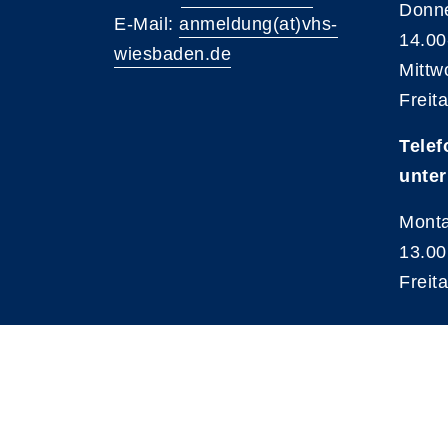
Donne
E-Mail:
anmeldung(at)vhs-
14.00
wiesbaden.de
Mittw
Freit
Telef
unter
Monta
13.00
Freit
A
Kontrast
Schriftgröße
A