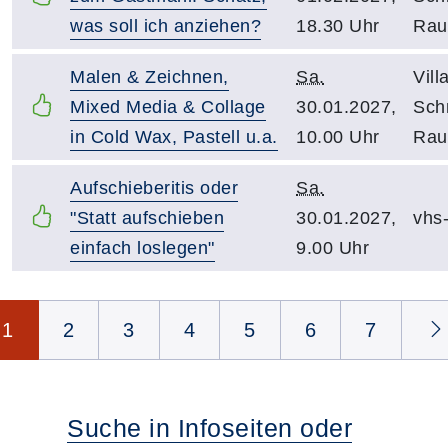
was soll ich anziehen?
18.30 Uhr
Rau
Malen & Zeichnen,
Sa.
Vill
Mixed Media & Collage
30.01.2027,
Schn
in Cold Wax, Pastell u.a.
10.00 Uhr
Rau
Aufschieberitis oder
Sa.
"Statt aufschieben
30.01.2027,
vhs
einfach loslegen"
9.00 Uhr
Seite 1 von 35
1
2
3
4
5
6
7
Suche in Infoseiten oder