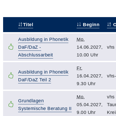
Titel
Beginn
O
–
Ausbildung in Phonetik
Mo.
DaF/DaZ -
14.06.2027,
vhs
Abschlussarbeit
10.00 Uhr
Fr.
Ausbildung in Phonetik
16.04.2027,
vhs
DaF/DaZ Teil 2
9.30 Uhr
Mo.
vhs
Grundlagen
05.04.2027,
Tau
Systemische Beratung II
9.00 Uhr
Krei