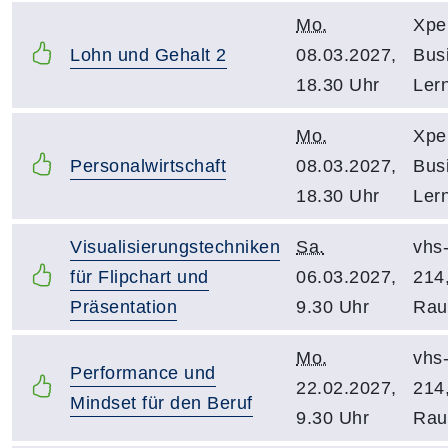
Mo.
Xpe
Lohn und Gehalt 2
08.03.2027,
Bus
18.30 Uhr
Ler
Mo.
Xpe
Personalwirtschaft
08.03.2027,
Bus
18.30 Uhr
Ler
Visualisierungstechniken
Sa.
vhs
für Flipchart und
06.03.2027,
214
Präsentation
9.30 Uhr
Ra
Mo.
vhs
Performance und
22.02.2027,
214
Mindset für den Beruf
9.30 Uhr
Ra