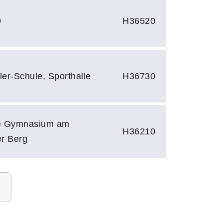
9
H36520
ler-Schule, Sporthalle
H36730
le Gymnasium am
H36210
r Berg