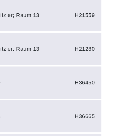
nitzler; Raum 13
H21559
nitzler; Raum 13
H21280
9
H36450
8
H36665