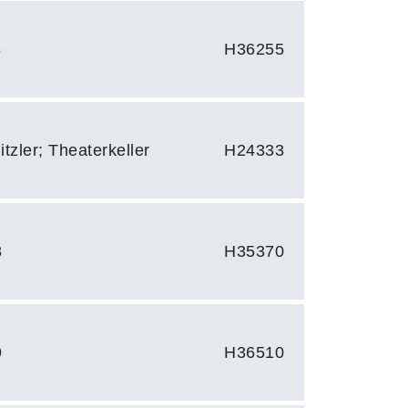
8
H36255
itzler; Theaterkeller
H24333
8
H35370
9
H36510