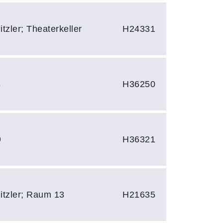
itzler; Theaterkeller
H24331
8
H36250
9
H36321
nitzler; Raum 13
H21635