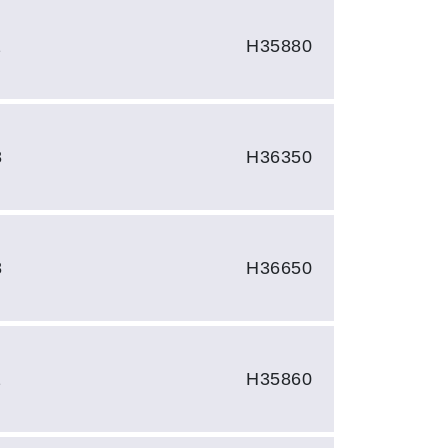
2
H35880
8
H36350
8
H36650
2
H35860