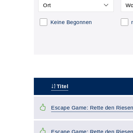
Ort
Wo
Keine Begonnen
Titel
–
Escape Game: Rette den Riese
Escape Game: Rette den Riese