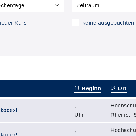
chentage
Zeitraum
neuer Kurs
keine ausgebuchten
Beginn
Ort
,
Hochschul
nkodex!
Uhr
Rheinstr 
,
Hochschul
nkodex!