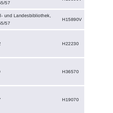
55/57
- und Landesbibliothek,
H15890V
55/57
2
H22230
9
H36570
7
H19070