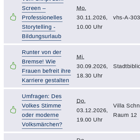
Screen –
Mo.
Professionelles
30.11.2026,
vhs-A-30
Storytelling -
10.00 Uhr
Bildungsurlaub
Runter von der
Mi.
Bremse! Wie
30.09.2026,
Stadtbibli
Frauen befreit ihre
18.30 Uhr
Karriere gestalten
Umfragen: Des
Do.
Volkes Stimme
Villa Schni
03.12.2026,
oder moderne
Raum 12
19.00 Uhr
Volksmärchen?