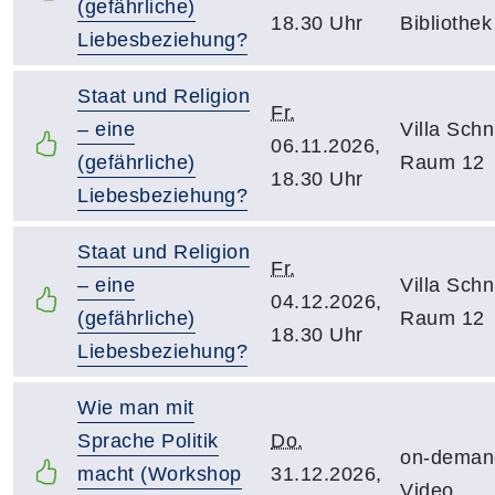
(gefährliche)
18.30 Uhr
Bibliothek
Liebesbeziehung?
Staat und Religion
Fr.
– eine
Villa Schni
06.11.2026,
(gefährliche)
Raum 12
18.30 Uhr
Liebesbeziehung?
Staat und Religion
Fr.
– eine
Villa Schni
04.12.2026,
(gefährliche)
Raum 12
18.30 Uhr
Liebesbeziehung?
Wie man mit
Sprache Politik
Do.
on-deman
macht (Workshop
31.12.2026,
Video