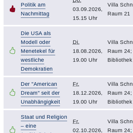
Do.
Politik am
Villa Schni
03.09.2026,
Nachmittag
Raum 21
15.15 Uhr
Die USA als
Modell oder
Di.
Villa Schni
Menetekel für
18.08.2026,
Raum 24;
westliche
19.00 Uhr
Bibliothek
Demokratien
Der "American
Fr.
Villa Schni
Dream" seit der
18.12.2026,
Raum 24;
Unabhängigkeit
19.00 Uhr
Bibliothek
Staat und Religion
Fr.
Villa Schni
– eine
02.10.2026,
Raum 24;