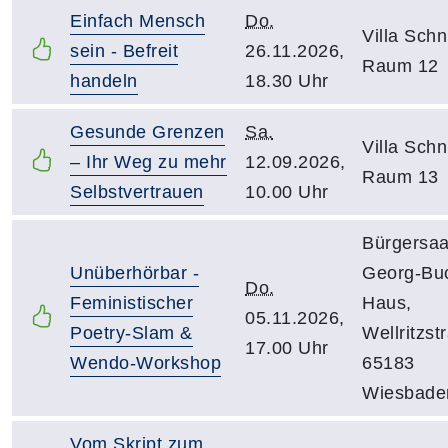
Einfach Mensch
Do.
Villa Schni
sein - Befreit
26.11.2026,
Raum 12
handeln
18.30 Uhr
Gesunde Grenzen
Sa.
Villa Schni
– Ihr Weg zu mehr
12.09.2026,
Raum 13
Selbstvertrauen
10.00 Uhr
Bürgersaa
Unüberhörbar -
Georg-Bu
Do.
Feministischer
Haus,
05.11.2026,
Poetry-Slam &
Wellritzst
17.00 Uhr
Wendo-Workshop
65183
Wiesbade
Vom Skript zum