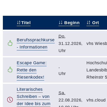
Titel
Beginn
Ort
–
Do.
Berufssprachkurse
31.12.2026,
vhs Wies
- Informationen
Uhr
Escape Game:
Hochschul
,
Rette den
Landesbib
Uhr
Riesenkodex!
Rheinstr 
Literarisches
Sa.
Schreiben – von
22.08.2026,
vhs.clou
der Idee bis zum