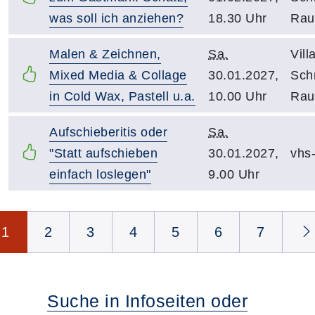
was soll ich anziehen?
18.30 Uhr
Rau
Malen & Zeichnen,
Sa.
Vill
Mixed Media & Collage
30.01.2027,
Schn
in Cold Wax, Pastell u.a.
10.00 Uhr
Rau
Aufschieberitis oder
Sa.
"Statt aufschieben
30.01.2027,
vhs
einfach loslegen"
9.00 Uhr
Seite 1 von 35
1
2
3
4
5
6
7
Suche in Infoseiten oder