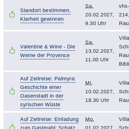
Sa.
vhs
Standort bestimmen,
20.02.2027,
214
Klarheit gewinnen
9.30 Uhr
Ra
Vill
Sa.
Valentine & Wine - Die
Schn
13.02.2027,
Weine der Provence
Rau
11.00 Uhr
Bibl
Auf Zeitreise: Palmyra:
Mi.
Vill
Geschichte einer
10.02.2027,
Schn
Oasenstadt in der
18.30 Uhr
Rau
syrischen Wüste
Auf Zeitreise: Einladung
Mo.
Vill
zum Gastmahl: Schatz,
01.02.2027,
Schn