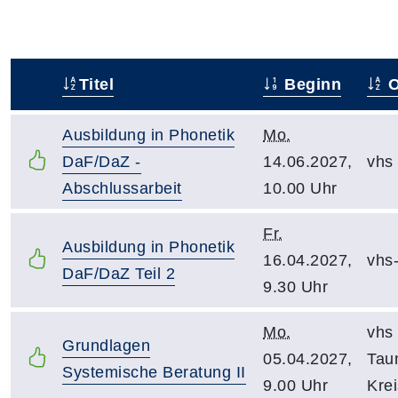
Titel
Beginn
O
–
Ausbildung in Phonetik
Mo.
DaF/DaZ -
14.06.2027,
vhs
Abschlussarbeit
10.00 Uhr
Fr.
Ausbildung in Phonetik
16.04.2027,
vhs
DaF/DaZ Teil 2
9.30 Uhr
Mo.
vhs
Grundlagen
05.04.2027,
Tau
Systemische Beratung II
9.00 Uhr
Krei