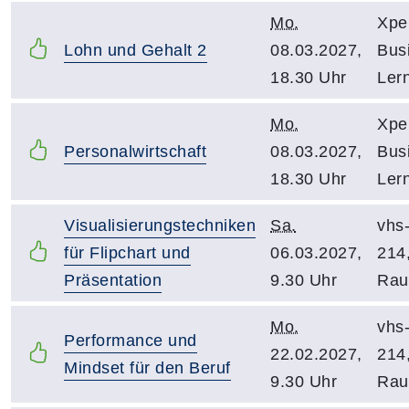
Mo.
Xpe
Lohn und Gehalt 2
08.03.2027,
Bus
18.30 Uhr
Ler
Mo.
Xpe
Personalwirtschaft
08.03.2027,
Bus
18.30 Uhr
Ler
Visualisierungstechniken
Sa.
vhs
für Flipchart und
06.03.2027,
214
Präsentation
9.30 Uhr
Ra
Mo.
vhs
Performance und
22.02.2027,
214
Mindset für den Beruf
9.30 Uhr
Ra