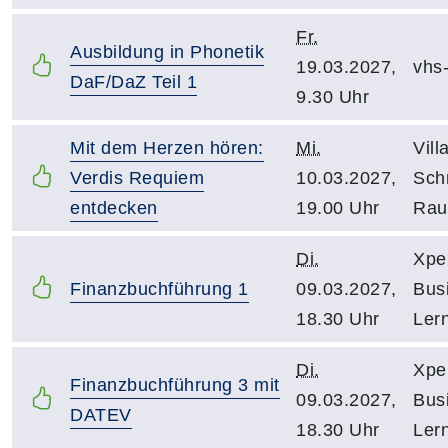
Fr.
Ausbildung in Phonetik
19.03.2027,
vhs
DaF/DaZ Teil 1
9.30 Uhr
Mit dem Herzen hören:
Mi.
Vill
Verdis Requiem
10.03.2027,
Schn
entdecken
19.00 Uhr
Rau
Di.
Xpe
Finanzbuchführung 1
09.03.2027,
Bus
18.30 Uhr
Ler
Di.
Xpe
Finanzbuchführung 3 mit
09.03.2027,
Bus
DATEV
18.30 Uhr
Ler