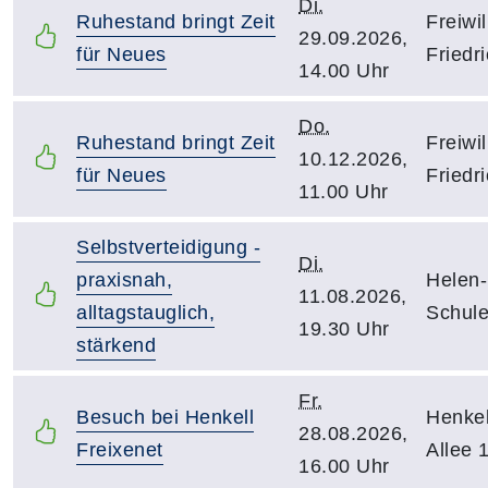
Di.
Ruhestand bringt Zeit
Freiwi
29.09.2026,
für Neues
Friedr
14.00 Uhr
Do.
Ruhestand bringt Zeit
Freiwi
10.12.2026,
für Neues
Friedr
11.00 Uhr
Selbstverteidigung -
Di.
praxisnah,
Helen-
11.08.2026,
alltagstauglich,
Schule
19.30 Uhr
stärkend
Fr.
Besuch bei Henkell
Henkel
28.08.2026,
Freixenet
Allee 
16.00 Uhr