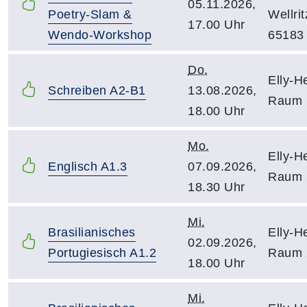
05.11.2026,
Poetry-Slam &
Wellri
17.00 Uhr
Wendo-Workshop
65183
Do.
Elly-H
Schreiben A2-B1
13.08.2026,
Raum 
18.00 Uhr
Mo.
Elly-H
Englisch A1.3
07.09.2026,
Raum 
18.30 Uhr
Mi.
Brasilianisches
Elly-H
02.09.2026,
Portugiesisch A1.2
Raum 
18.00 Uhr
Mi.