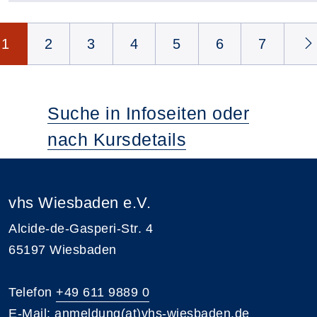
Seite 1 von 35
1
2
3
4
5
6
7
Suche in Infoseiten oder
nach Kursdetails
vhs Wiesbaden e.V.
Alcide-de-Gasperi-Str. 4
65197 Wiesbaden
Telefon
+49 611 9889 0
E-Mail:
anmeldung(at)vhs-wiesbaden.de