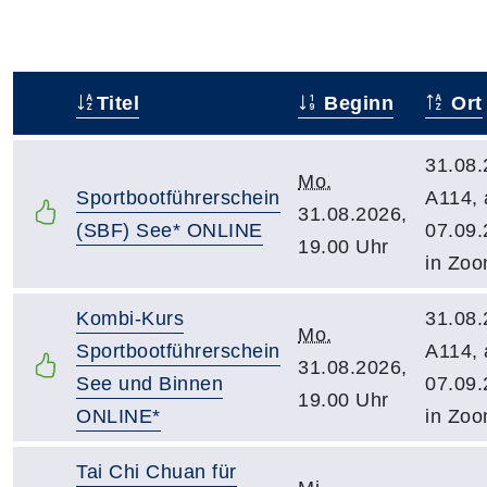
Titel
Beginn
Ort
–
31.08.
Mo.
Sportbootführerschein
A114, 
31.08.2026,
(SBF) See* ONLINE
07.09.
19.00 Uhr
in Zo
Kombi-Kurs
31.08.
Mo.
Sportbootführerschein
A114, 
31.08.2026,
See und Binnen
07.09.
19.00 Uhr
ONLINE*
in Zo
Tai Chi Chuan für