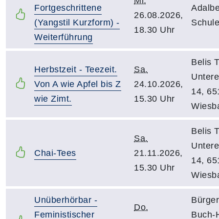
Mi.
Fortgeschrittene
Adalber
26.08.2026,
(Yangstil Kurzform) -
Schul
18.30 Uhr
Weiterführung
Belis 
Herbstzeit - Teezeit.
Sa.
Untere
Von A wie Apfel bis Z
24.10.2026,
14, 65
wie Zimt.
15.30 Uhr
Wiesb
Belis 
Sa.
Untere
Chai-Tees
21.11.2026,
14, 65
15.30 Uhr
Wiesb
Unüberhörbar -
Bürger
Do.
Feministischer
Buch-