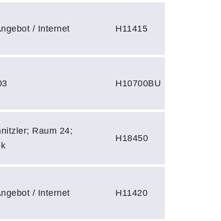
ngebot / Internet
H11415
03
H10700BU
hnitzler; Raum 24;
H18450
ek
ngebot / Internet
H11420