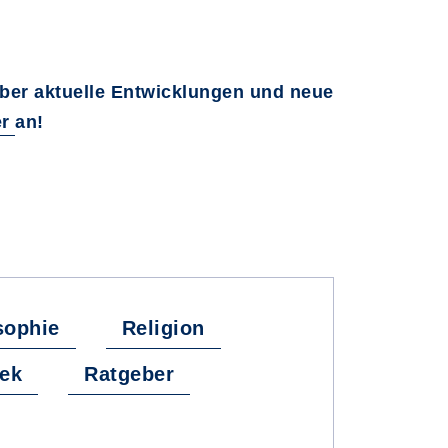
über aktuelle Entwicklungen und neue
er
an!
sophie
Religion
hek
Ratgeber