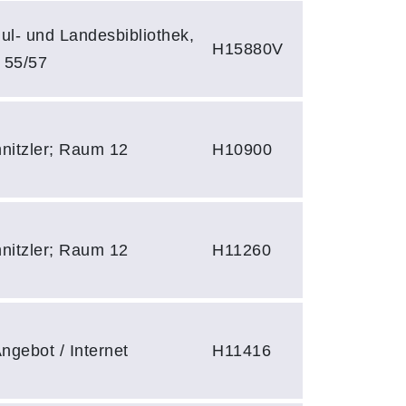
l- und Landesbibliothek,
H15880V
 55/57
hnitzler; Raum 12
H10900
hnitzler; Raum 12
H11260
ngebot / Internet
H11416