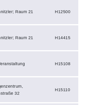
hnitzler; Raum 21
H12500
hnitzler; Raum 21
H14415
eranstaltung
H15108
igenzentrum,
H15110
hstraße 32