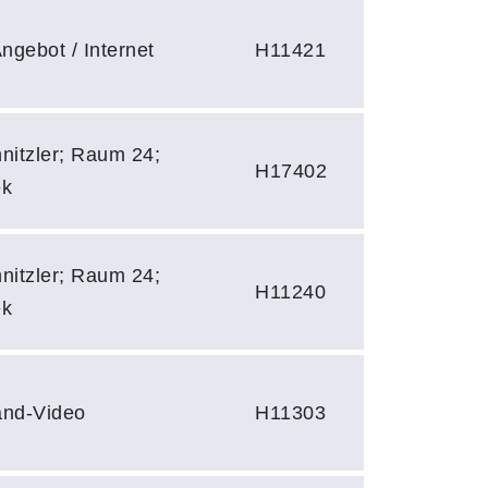
ngebot / Internet
H11421
hnitzler; Raum 24;
H17402
ek
hnitzler; Raum 24;
H11240
ek
nd-Video
H11303