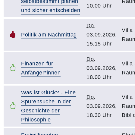
selbstbestimmt planen
Raum
10.00 Uhr
und sicher entscheiden
Do.
Villa
Politik am Nachmittag
03.09.2026,
Raum
15.15 Uhr
Do.
Finanzen für
Villa
03.09.2026,
Anfänger*innen
Raum
18.00 Uhr
Was ist Glück? - Eine
Do.
Villa
Spurensuche in der
03.09.2026,
Raum
Geschichte der
18.30 Uhr
Bibli
Philosophie
Freiwilligentag
Stadt