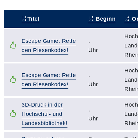
Titel
Beginn
Or
–
Hoch
Escape Game: Rette
,
Lande
den Riesenkodex!
Uhr
Rhei
Hoch
Escape Game: Rette
,
Lande
den Riesenkodex!
Uhr
Rhei
3D-Druck in der
Hoch
,
Hochschul- und
Lande
Uhr
Landesbibliothek!
Rhei