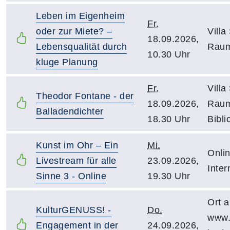
Leben im Eigenheim
Fr.
oder zur Miete? –
Villa
18.09.2026,
Lebensqualität durch
Raum
10.30 Uhr
kluge Planung
Fr.
Villa
Theodor Fontane - der
18.09.2026,
Raum
Balladendichter
18.30 Uhr
Bibli
Kunst im Ohr – Ein
Mi.
Onli
Livestream für alle
23.09.2026,
Inter
Sinne 3 - Online
19.30 Uhr
Ort a
KulturGENUSS! -
Do.
www.
Engagement in der
24.09.2026,