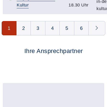
in-de
Kultur
18.30 Uhr
kultu
Seite 1 von 6
1
2
3
4
5
6
Ihre Ansprechpartner