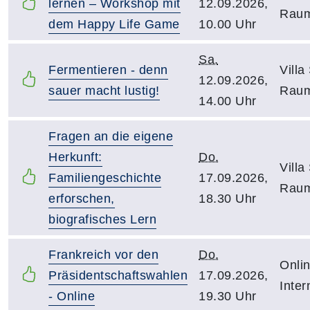
lernen – Workshop mit
12.09.2026,
Raum
dem Happy Life Game
10.00 Uhr
Sa.
Fermentieren - denn
Villa
12.09.2026,
sauer macht lustig!
Raum
14.00 Uhr
Fragen an die eigene
Herkunft:
Do.
Villa
Familiengeschichte
17.09.2026,
Raum
erforschen,
18.30 Uhr
biografisches Lern
Frankreich vor den
Do.
Onli
Präsidentschaftswahlen
17.09.2026,
Inter
- Online
19.30 Uhr