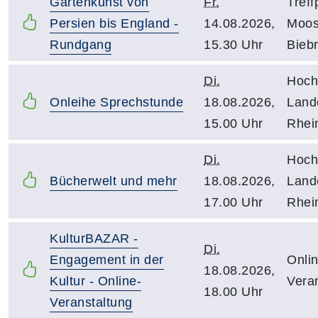
Gartenkunst von
Fr.
Treff
Persien bis England -
14.08.2026,
Moos
Rundgang
15.30 Uhr
Biebr
Di.
Hoch
Onleihe Sprechstunde
18.08.2026,
Lande
15.00 Uhr
Rhei
Di.
Hoch
Bücherwelt und mehr
18.08.2026,
Lande
17.00 Uhr
Rhei
KulturBAZAR -
Di.
Engagement in der
Onlin
18.08.2026,
Kultur - Online-
Vera
18.00 Uhr
Veranstaltung