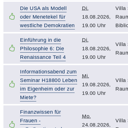
Die USA als Modell
Di.
Villa
oder Menetekel für
18.08.2026,
Raum
westliche Demokratien
19.00 Uhr
Bibli
Einführung in die
Di.
Villa
Philosophie 6: Die
18.08.2026,
Raum
Renaissance Teil 4
19.00 Uhr
Informationsabend zum
Mi.
Seminar H18800 Leben
Villa
19.08.2026,
im Eigenheim oder zur
Raum
19.00 Uhr
Miete?
Finanzwissen für
Mo.
Frauen -
Villa
24.08.2026,