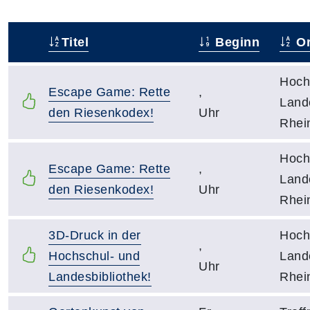
Titel
Beginn
Or
–
Hoch
Escape Game: Rette
,
Lande
den Riesenkodex!
Uhr
Rhei
Hoch
Escape Game: Rette
,
Lande
den Riesenkodex!
Uhr
Rhei
3D-Druck in der
Hoch
,
Hochschul- und
Lande
Uhr
Landesbibliothek!
Rhei