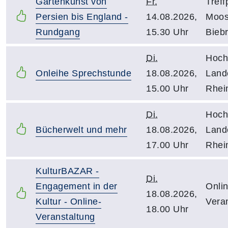
Gartenkunst von
Fr.
Treff
Persien bis England -
14.08.2026,
Moos
Rundgang
15.30 Uhr
Biebr
Di.
Hoch
Onleihe Sprechstunde
18.08.2026,
Lande
15.00 Uhr
Rhei
Di.
Hoch
Bücherwelt und mehr
18.08.2026,
Lande
17.00 Uhr
Rhei
KulturBAZAR -
Di.
Engagement in der
Onlin
18.08.2026,
Kultur - Online-
Vera
18.00 Uhr
Veranstaltung