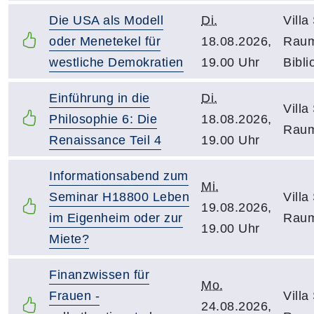
Die USA als Modell
Di.
Villa
oder Menetekel für
18.08.2026,
Raum
westliche Demokratien
19.00 Uhr
Bibli
Einführung in die
Di.
Villa
Philosophie 6: Die
18.08.2026,
Raum
Renaissance Teil 4
19.00 Uhr
Informationsabend zum
Mi.
Seminar H18800 Leben
Villa
19.08.2026,
im Eigenheim oder zur
Raum
19.00 Uhr
Miete?
Finanzwissen für
Mo.
Frauen -
Villa
24.08.2026,