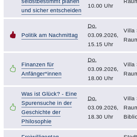
selbstbestimmt planen
Raum
10.00 Uhr
und sicher entscheiden
Do.
Villa
Politik am Nachmittag
03.09.2026,
Raum
15.15 Uhr
Do.
Finanzen für
Villa
03.09.2026,
Anfänger*innen
Raum
18.00 Uhr
Was ist Glück? - Eine
Do.
Villa
Spurensuche in der
03.09.2026,
Raum
Geschichte der
18.30 Uhr
Bibli
Philosophie
Freiwilligentag
Stadt