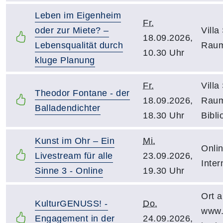
Leben im Eigenheim
Fr.
oder zur Miete? –
Villa
18.09.2026,
Lebensqualität durch
Raum
10.30 Uhr
kluge Planung
Fr.
Villa
Theodor Fontane - der
18.09.2026,
Raum
Balladendichter
18.30 Uhr
Bibli
Kunst im Ohr – Ein
Mi.
Onli
Livestream für alle
23.09.2026,
Inter
Sinne 3 - Online
19.30 Uhr
Ort a
KulturGENUSS! -
Do.
www.
Engagement in der
24.09.2026,