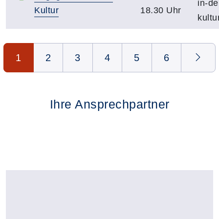
in-de
Kultur
18.30 Uhr
kultu
Seite 1 von 6
1
2
3
4
5
6
Ihre Ansprechpartner