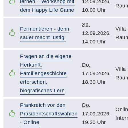
lernen – Workshop mit
12.09.2026,
Raum
dem Happy Life Game
10.00 Uhr
Sa.
Fermentieren - denn
Villa
12.09.2026,
sauer macht lustig!
Raum
14.00 Uhr
Fragen an die eigene
Herkunft:
Do.
Villa
Familiengeschichte
17.09.2026,
Raum
erforschen,
18.30 Uhr
biografisches Lern
Frankreich vor den
Do.
Onli
Präsidentschaftswahlen
17.09.2026,
Inter
- Online
19.30 Uhr