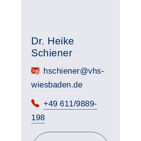
Dr. Heike
Schiener
E-Mail:
hschiener@vhs-
wiesbaden.de
Telefon:
+49 611/9889-
198