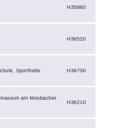
H35860
H36520
chule, Sporthalle
H36730
ymnasium am Mosbacher
H36210