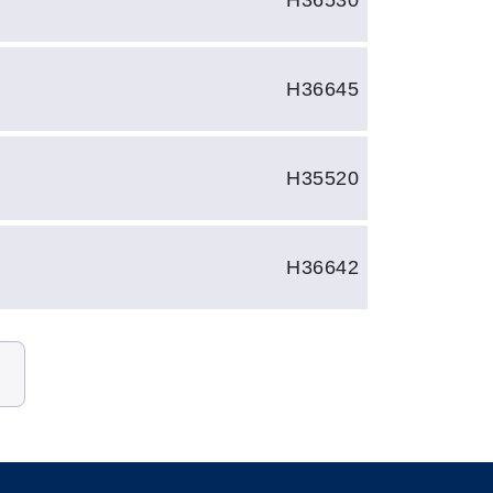
H36530
H36645
H35520
H36642