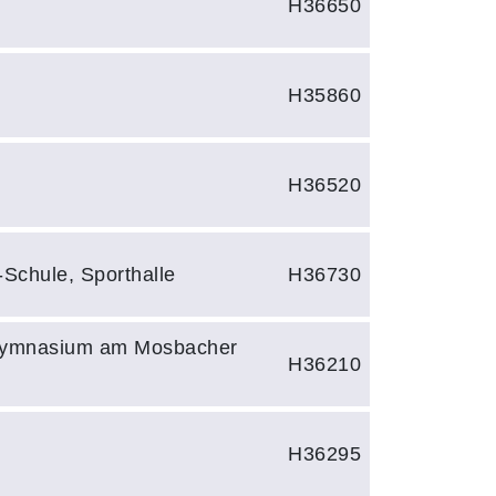
H36650
H35860
H36520
-Schule, Sporthalle
H36730
Gymnasium am Mosbacher
H36210
H36295