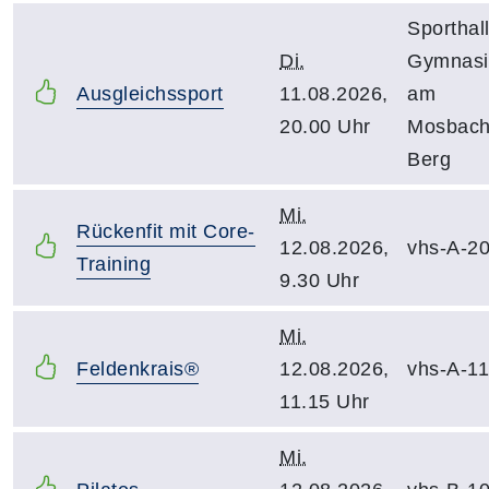
Sporthal
Di.
Gymnas
Ausgleichssport
11.08.2026,
am
20.00 Uhr
Mosbach
Berg
Mi.
Rückenfit mit Core-
12.08.2026,
vhs-A-2
Training
9.30 Uhr
Mi.
Feldenkrais®
12.08.2026,
vhs-A-1
11.15 Uhr
Mi.