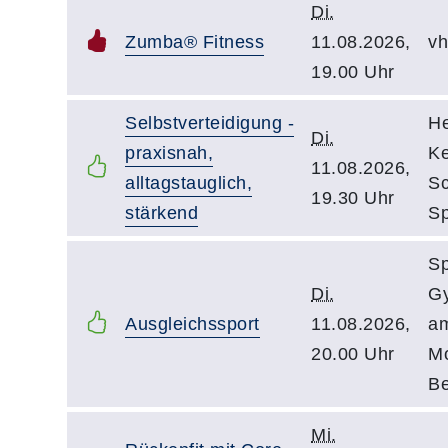
Di.
Zumba® Fitness
11.08.2026,
vh
19.00 Uhr
Selbstverteidigung -
He
Di.
praxisnah,
Ke
11.08.2026,
alltagstauglich,
Sc
19.30 Uhr
stärkend
Sp
Sp
Di.
G
Ausgleichssport
11.08.2026,
a
20.00 Uhr
M
B
Mi.