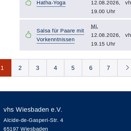
Hatha-Yoga
12.08.2026,
vh
19.00 Uhr
Mi.
Salsa für Paare mit
12.08.2026,
vh
Vorkenntnissen
19.15 Uhr
Seite 1 von 8
1
2
3
4
5
6
7
vhs Wiesbaden e.V.
Alcide-de-Gasperi-Str. 4
65197 Wiesbaden