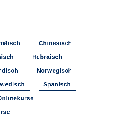
mäisch
Chinesisch
hisch
Hebräisch
ndisch
Norwegisch
wedisch
Spanisch
Onlinekurse
rse