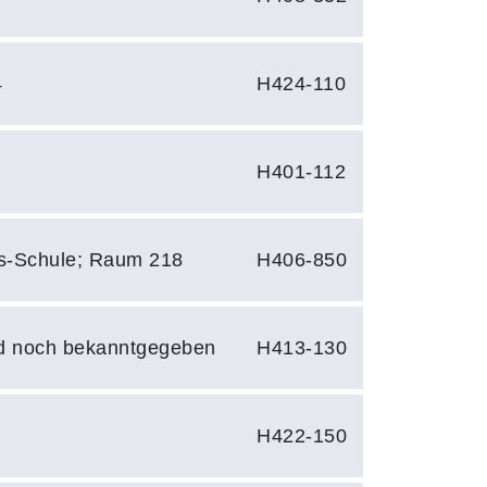
4
H424-110
3
H401-112
s-Schule; Raum 218
H406-850
d noch bekanntgegeben
H413-130
0
H422-150