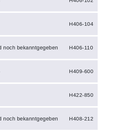
3
H406-102
3
H406-104
d noch bekanntgegeben
H406-110
5
H409-600
0
H422-850
d noch bekanntgegeben
H408-212