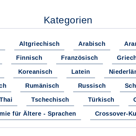
Kategorien
e
Altgriechisch
Arabisch
Ara
Finnisch
Französisch
Griec
Koreanisch
Latein
Niederlä
ch
Rumänisch
Russisch
Sch
Thai
Tschechisch
Türkisch
ie für Ältere - Sprachen
Crossover-Ku