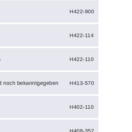
0
H422-900
3
H422-114
5
H422-110
d noch bekanntgegeben
H413-570
H402-110
H408-352