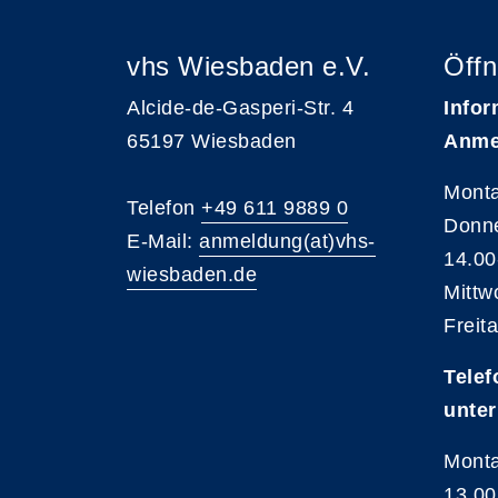
vhs Wiesbaden e.V.
Öffn
Alcide-de-Gasperi-Str. 4
Infor
65197 Wiesbaden
Anme
Monta
Telefon
+49 611 9889 0
Donne
E-Mail:
anmeldung(at)vhs-
14.00
wiesbaden.de
Mittw
Freit
Telef
unter
Monta
13.00