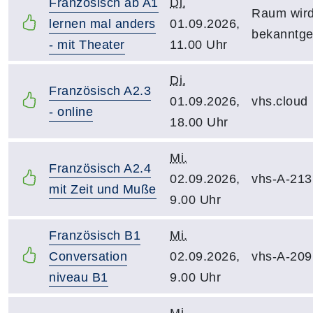
Französisch ab A1
Di.
Raum wir
lernen mal anders
01.09.2026,
bekanntg
- mit Theater
11.00 Uhr
Di.
Französisch A2.3
01.09.2026,
vhs.cloud
- online
18.00 Uhr
Mi.
Französisch A2.4
02.09.2026,
vhs-A-213
mit Zeit und Muße
9.00 Uhr
Französisch B1
Mi.
Conversation
02.09.2026,
vhs-A-209
niveau B1
9.00 Uhr
Mi.