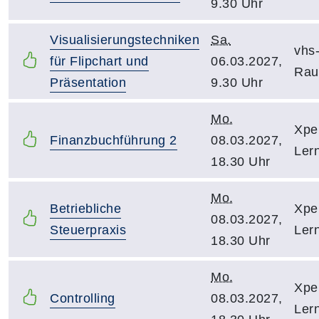
9.30 Uhr
Visualisierungstechniken
Sa.
vhs
für Flipchart und
06.03.2027,
Ra
Präsentation
9.30 Uhr
Mo.
Xpe
Finanzbuchführung 2
08.03.2027,
Ler
18.30 Uhr
Mo.
Betriebliche
Xpe
08.03.2027,
Steuerpraxis
Ler
18.30 Uhr
Mo.
Xpe
Controlling
08.03.2027,
Ler