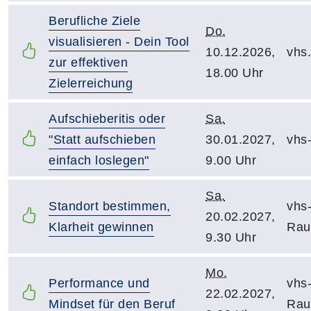
Berufliche Ziele
Do.
visualisieren - Dein Tool
10.12.2026,
vhs
zur effektiven
18.00 Uhr
Zielerreichung
Aufschieberitis oder
Sa.
"Statt aufschieben
30.01.2027,
vhs
einfach loslegen"
9.00 Uhr
Sa.
Standort bestimmen,
vhs
20.02.2027,
Klarheit gewinnen
Ra
9.30 Uhr
Mo.
Performance und
vhs
22.02.2027,
Mindset für den Beruf
Ra