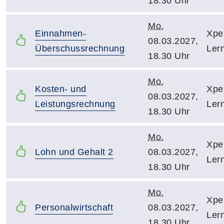
18.30 Uhr
Mo.
Einnahmen-
Xpe
08.03.2027,
Überschussrechnung
Ler
18.30 Uhr
Mo.
Kosten- und
Xpe
08.03.2027,
Leistungsrechnung
Ler
18.30 Uhr
Mo.
Xpe
Lohn und Gehalt 2
08.03.2027,
Ler
18.30 Uhr
Mo.
Xpe
Personalwirtschaft
08.03.2027,
Ler
18.30 Uhr