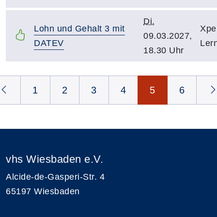
Di.
Lohn und Gehalt 3 mit
Xpe
09.03.2027,
DATEV
Ler
18.30 Uhr
Seite 5 von 6
1
2
3
4
5
6
vhs Wiesbaden e.V.
Alcide-de-Gasperi-Str. 4
65197 Wiesbaden