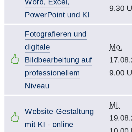
Word, Excel,
9.30 U
PowerPoint und KI
Fotografieren und
digitale
Mo.
Bildbearbeitung auf
17.08.
professionellem
9.00 U
Niveau
Mi.
Website-Gestaltung
19.08.
mit KI - online
10.00