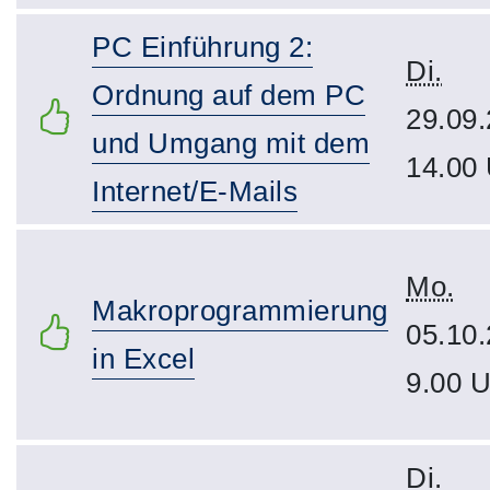
PC Einführung 2:
Di.
Ordnung auf dem PC
29.09.
und Umgang mit dem
14.00
Internet/E-Mails
Mo.
Makroprogrammierung
05.10.
in Excel
9.00 U
Di.