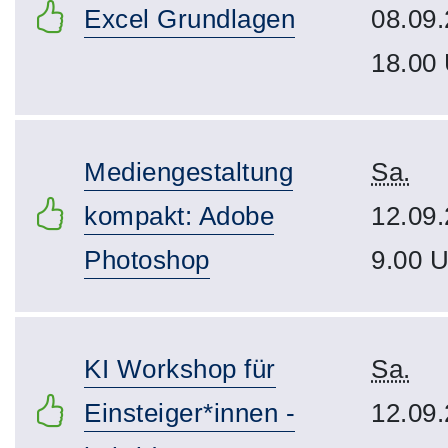
Excel Grundlagen
08.09.
18.00
Mediengestaltung
Sa.
kompakt: Adobe
12.09.
Photoshop
9.00 U
KI Workshop für
Sa.
Einsteiger*innen -
12.09.