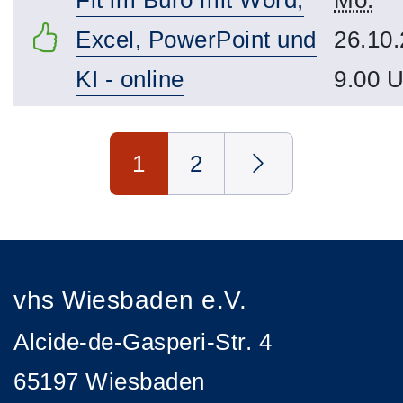
Excel, PowerPoint und
26.10.
KI - online
9.00 U
Seite 1 von 2
1
2
vhs Wiesbaden e.V.
Alcide-de-Gasperi-Str. 4
65197 Wiesbaden