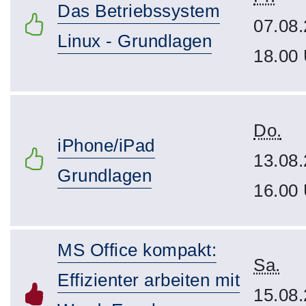
Das Betriebssystem
07.08.
Linux - Grundlagen
18.00
Do.
iPhone/iPad
13.08.
Grundlagen
16.00
MS Office kompakt:
Sa.
Effizienter arbeiten mit
15.08.