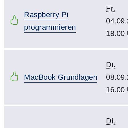
Fr.
Raspberry Pi
04.09.
programmieren
18.00
Di.
MacBook Grundlagen
08.09.
16.00
Di.