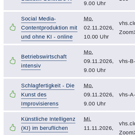
9.00 Uhr
Social Media-
Mo.
vhs.c
Contentproduktion mit
02.11.2026,
Zoom
und ohne KI - online
10.00 Uhr
Mo.
Betriebswirtschaft
09.11.2026,
vhs-B
intensiv
9.00 Uhr
Schlagfertigkeit - Die
Mo.
Kunst des
09.11.2026,
vhs-A
Improvisierens
9.00 Uhr
Künstliche Intelligenz
Mi.
vhs.c
(KI) im beruflichen
11.11.2026,
Zoom