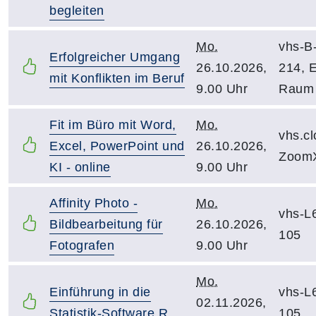
begleiten
Mo.
vhs-B
Erfolgreicher Umgang
26.10.2026,
214, 
mit Konflikten im Beruf
9.00 Uhr
Raum
Fit im Büro mit Word,
Mo.
vhs.c
Excel, PowerPoint und
26.10.2026,
Zoom
KI - online
9.00 Uhr
Affinity Photo -
Mo.
vhs-L
Bildbearbeitung für
26.10.2026,
105
Fotografen
9.00 Uhr
Mo.
Einführung in die
vhs-L
02.11.2026,
Statistik-Software R
105