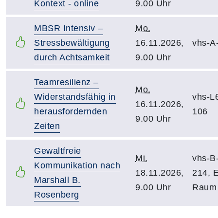
Kontext - online
9.00 Uhr
MBSR Intensiv –
Mo.
Stressbewältigung
16.11.2026,
vhs-A
durch Achtsamkeit
9.00 Uhr
Teamresilienz –
Mo.
Widerstandsfähig in
vhs-L
16.11.2026,
herausfordernden
106
9.00 Uhr
Zeiten
Gewaltfreie
Mi.
vhs-B
Kommunikation nach
18.11.2026,
214, 
Marshall B.
9.00 Uhr
Raum
Rosenberg