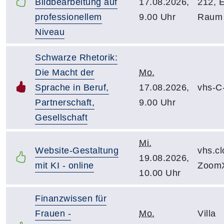
Bildbearbeitung auf
17.08.2026,
212, 
professionellem
9.00 Uhr
Raum
Niveau
Schwarze Rhetorik:
Die Macht der
Mo.
Sprache in Beruf,
17.08.2026,
vhs-C
Partnerschaft,
9.00 Uhr
Gesellschaft
Mi.
Website-Gestaltung
vhs.c
19.08.2026,
mit KI - online
Zoom
10.00 Uhr
Finanzwissen für
Frauen -
Mo.
Villa